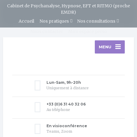
Cabinet de Psychanalyse, Hypnose, EFT et RITMO (proche
EMDR)
Accueil
Nos pratiques
Nos consultations
Nous contacter
Mon espace perso
MENU
Lun-Sam, 9h-20h
Uniquement à distance
+33 (0)6 31 40 32 06
Au téléphone
En visioconférence
Teams, Zoom