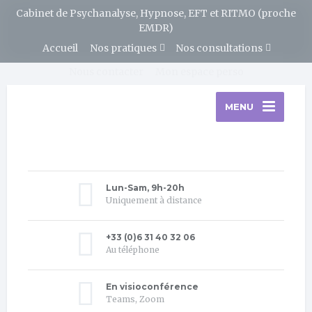
Cabinet de Psychanalyse, Hypnose, EFT et RITMO (proche
EMDR)
Accueil
Nos pratiques
Nos consultations
Nous contacter
Mon espace perso
MENU
Lun-Sam, 9h-20h
Uniquement à distance
+33 (0)6 31 40 32 06
Au téléphone
En visioconférence
Teams, Zoom