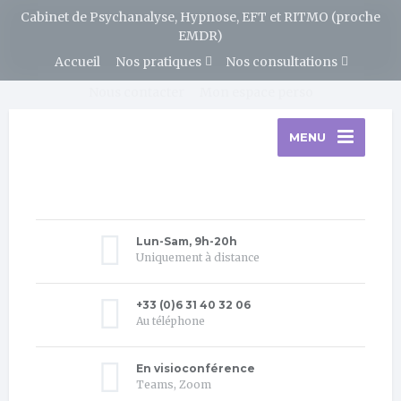
Cabinet de Psychanalyse, Hypnose, EFT et RITMO (proche
EMDR)
Accueil
Nos pratiques
Nos consultations
Nous contacter
Mon espace perso
MENU
Lun-Sam, 9h-20h
Uniquement à distance
+33 (0)6 31 40 32 06
Au téléphone
En visioconférence
Teams, Zoom